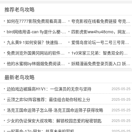
推荐老鸟攻略
如何在7777影院免费观看高清电视剧-平台优势与使用技巧大揭秘
夸克影视在线看免费链接 夸克影视免费入口链接
bird网络用语-can fly是什么梗-bird can fly梗意思及出处分享
四影虎影ww4hu48cmo，网友：这是什么奇特的现象？
九幺黄9·1如何安装？快速指南带你轻松上手
爱情岛官论坛一号二号三号背后的真相揭露！隐藏剧情让你心跳爆表！
免费浏览外国黄冈网站的软件，网友：不再受限制，尽情畅游拾月攻略
1v3宋家三兄弟：智勇双全的对决背后
他的水蜜桃by林烟烟免费阅读：探索甜蜜与成长的故事
妖精漫画免费登录页面入口 妖精漫画官网登录入口
最新老鸟攻略
边拍戏边被躁高H1V1：一位演员的无奈与坚持
2025-05-25
云顶之弈S2阵容推荐：最佳组合助你轻松上分
2025-05-25
洛克王国命运筛子怎么得-洛克王国命运筛子获得攻略
2025-05-25
少女的伪证保安大叔攻略：解锁校园恋爱的秘密钥匙
2025-05-25
一起草会-17c-网友：共享未来的契机
2025-05-25