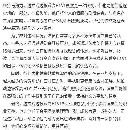
坚持与努力。边拍戏边被躁高H1V1虽然是一种困扰，但也是他们追逐
梦想的一部分。在镜头前，他们将个人的情感与剧情结合，与角色产
生深度共鸣，尽管内心或许正经历着剧烈的波动，但他们依然能在表
演中展现出超凡的专业素养。
为了应对这种状况，演员们常常寻求多种方法来调节自己的状
态。一些人选择通过运动来释放压力，或者通过艺术创作将内心的情
绪倾诉出来。他们会在拍摄间隙寻找短暂的休息，例如听音乐、阅
读、甚至和剧组人员分享自身的担忧。尽管面对边拍戏边被躁高H1V1
的困境，他们依然能够尝试找到属于自己的调适方式。
同时，行业内也越来越重视演员的心理健康。在专业的支持下，
越来越多的演员能够在面对压力时，寻找到更健康的应对策略。边拍
戏边被躁高H1V1并非无可避免，随着更好地沟通和交流，演员们能够
在高强度的工作中找到属于自己的节奏，保持心态的平和与稳定。
最终，边拍戏边被躁高H1V1所带来的挑战不仅考验着演员们的职
业素养，也让他们学会更深刻地理解自我，成长为更加成熟的人。正
是这种经历，塑造了他们成为更出色的表演者，面对每一次新的挑
战，他们始终怀抱着希望，勇往直前。