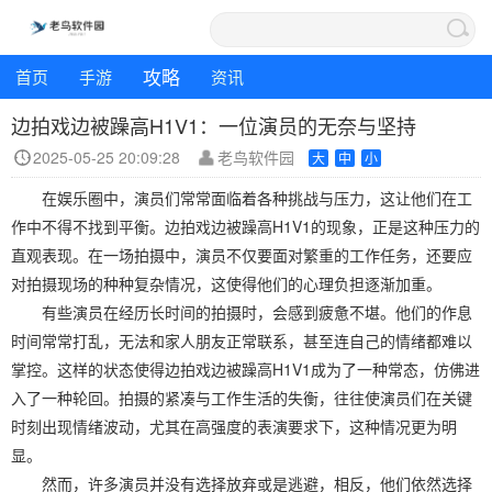
攻略
首页
手游
资讯
边拍戏边被躁高H1V1：一位演员的无奈与坚持
2025-05-25 20:09:28
老鸟软件园
大
中
小
在娱乐圈中，演员们常常面临着各种挑战与压力，这让他们在工
作中不得不找到平衡。边拍戏边被躁高H1V1的现象，正是这种压力的
直观表现。在一场拍摄中，演员不仅要面对繁重的工作任务，还要应
对拍摄现场的种种复杂情况，这使得他们的心理负担逐渐加重。
有些演员在经历长时间的拍摄时，会感到疲惫不堪。他们的作息
时间常常打乱，无法和家人朋友正常联系，甚至连自己的情绪都难以
掌控。这样的状态使得边拍戏边被躁高H1V1成为了一种常态，仿佛进
入了一种轮回。拍摄的紧凑与工作生活的失衡，往往使演员们在关键
时刻出现情绪波动，尤其在高强度的表演要求下，这种情况更为明
显。
然而，许多演员并没有选择放弃或是逃避，相反，他们依然选择