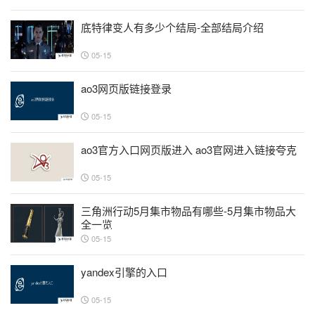
底特律变人有多少个结局-全部结局介绍
05-15
ao3网页版链接登录
05-15
ao3官方入口网页版进入 ao3官网进入链接夸克
05-15
三角洲行动5月集市物品有哪些-5月集市物品大
全一览
05-15
yandex引擎的入口
05-15