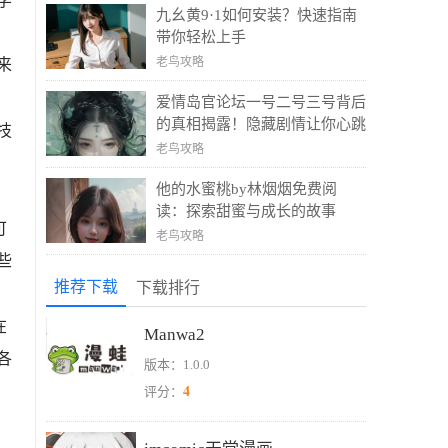
学
九幺黄9·1如何安装？快速指南
，
带你轻松上手
老鸟攻略
来
爱情岛官论坛一号二号三号背后
的真相揭露！隐藏剧情让你心跳
技
爆表！
老鸟攻略
他的水蜜桃by林烟烟免费阅
读：探索甜蜜与成长的故事
可
老鸟攻略
些
推荐下载
下载排行
在
Manwa2
各
版本：1.0.0
4
评分：