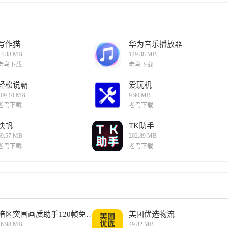
写作猫
华为音乐播放器
43.38 MB
149.38 MB
老鸟下载
老鸟下载
轻松说霸
爱玩机
109.10 MB
9.90 MB
老鸟下载
老鸟下载
快帆
TK助手
69.57 MB
202.89 MB
老鸟下载
老鸟下载
暗区突围画质助手120帧免费版
美团优选物流
16.98 MB
49.82 MB