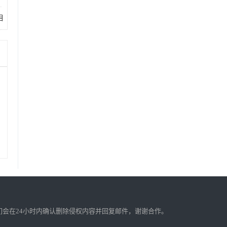
相
会在24小时内确认删除侵权内容并回复邮件，谢谢合作。