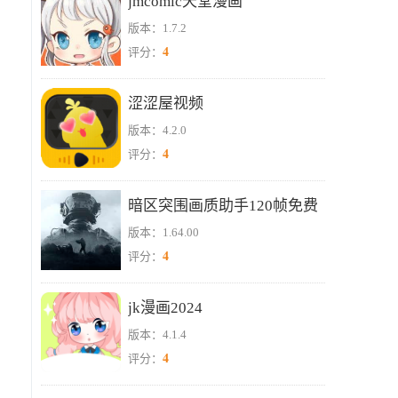
jmcomic天堂漫画
版本：1.7.2
4
评分：
涩涩屋视频
版本：4.2.0
4
评分：
暗区突围画质助手120帧免费
版本：1.64.00
版
4
评分：
jk漫画2024
版本：4.1.4
4
评分：