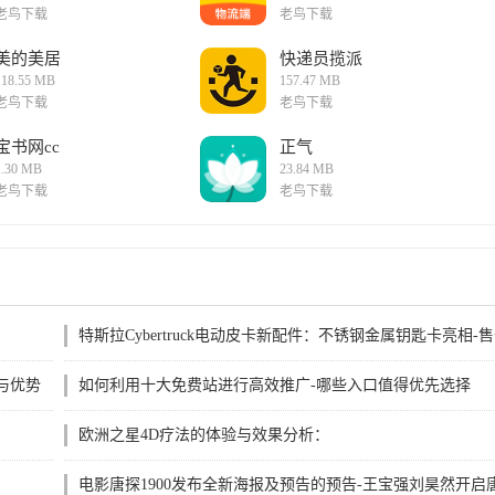
老鸟下载
老鸟下载
美的美居
快递员揽派
118.55 MB
157.47 MB
老鸟下载
老鸟下载
宝书网cc
正气
1.30 MB
23.84 MB
老鸟下载
老鸟下载
特斯拉Cybertruck电动皮卡新配件：不锈钢金属钥匙卡亮相-
438元起
与优势
如何利用十大免费站进行高效推广-哪些入口值得优先选择
欧洲之星4D疗法的体验与效果分析：
电影唐探1900发布全新海报及预告的预告-王宝强刘昊然开启