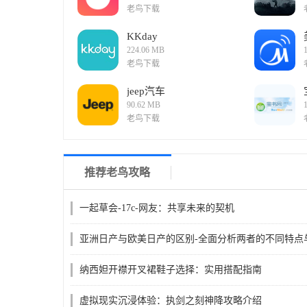
老鸟下载
KKday
224.06 MB
老鸟下载
jeep汽车
90.62 MB
老鸟下载
推荐老鸟攻略
一起草会-17c-网友：共享未来的契机
亚洲日产与欧美日产的区别-全面分析两者的不同特点
纳西妲开襟开叉裙鞋子选择：实用搭配指南
虚拟现实沉浸体验：执剑之刻神降攻略介绍