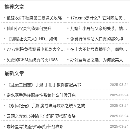
推荐文章
新版
纸嫁衣6千秋魇第二章通关攻略
17c.cmo是什么？它对网站优化有什么影响？
仙山小农灵气值如何提升
儿媳红小丹与父亲的关系，情感纽带如何构建与维系？
《驯服社长夫人》HD：如何征服他，成为他的唯一？
免费行情网站入口真的那么神？来看今日的最新报价行情!
7777影院免费观看电视剧大全，为什么它成为剧迷最爱平台？
在十大不封号直播平台，哪种汉字魅力能够引领你的浏览欲望？
免费的CRM系统真的比1688更有吸引力吗？一试究竟再判断
办公室驾驶之选：为何欧美大尺寸SUV在中国备受青睐？
最新文章
《乱轰三国志》手游 手把手教你搭配兵书
2025-03-24
逆水寒手游转职转性系统什么时候开启
2025-03-24
《永恒纪元》手游 魔戒详解攻略之矮人之戒
2025-03-24
云顶之弈s9.5神谕卡尔玛阵容搭配攻略
2025-03-24
崩坏星穹铁道丹恒同行任务攻略
2025-03-24