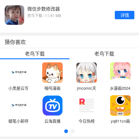
微信步数修改器
详情
老鸟下载 / 11.91 MB
猜你喜欢
老鸟下载
老鸟下载
小黑屋云写
喵呜漫画
jmcomic天
jk漫画2024
作手机版
堂漫画
蜡笔小新呼
云海直播
今日热榜
yq811cn画
风唤雨的春
质怪兽
日部跑酷最